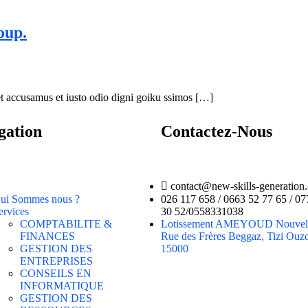
oup.
 accusamus et iusto odio digni goiku ssimos […]
gation
Contactez-Nous
contact@new-skills-generation
ui Sommes nous ?
026 117 658 / 0663 52 77 65 / 07
ervices
30 52/0558331038
COMPTABILITE &
Lotissement AMEYOUD Nouvelle
FINANCES
Rue des Frères Beggaz, Tizi Ouz
GESTION DES
15000
ENTREPRISES
CONSEILS EN
INFORMATIQUE
GESTION DES