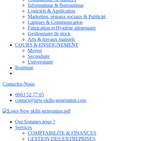
Informatique & Bureautique
Logiciels & Application
Marketing, réseaux sociaux & Publicité
Langues & Communication
Fabrication et Hygiène alimentaire
Gestionnaire de stock
Arts & travaux manuels
COURS & ENSEIGNEMENT
Moyen
Secondaire
Universitaire
Boutique
Contactez-Nous
0663 52 77 65
contact@new-skills-generation.com
Qui Sommes nous ?
Services
COMPTABILITE & FINANCES
GESTION DES ENTREPRISES