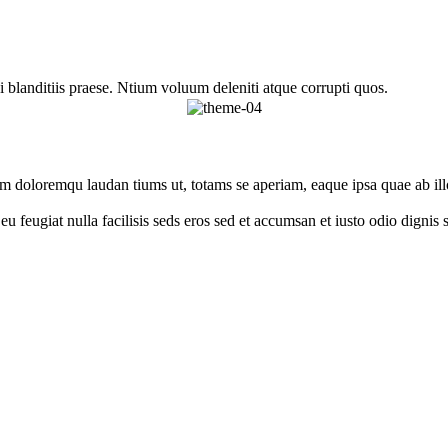
 blanditiis praese. Ntium voluum deleniti atque corrupti quos.
um doloremqu laudan tiums ut, totams se aperiam, eaque ipsa quae ab illo
e eu feugiat nulla facilisis seds eros sed et accumsan et iusto odio digni