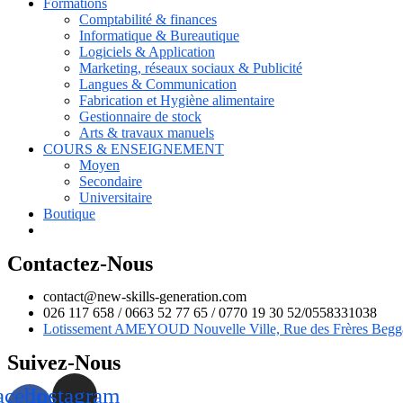
Formations
Comptabilité & finances
Informatique & Bureautique
Logiciels & Application
Marketing, réseaux sociaux & Publicité
Langues & Communication
Fabrication et Hygiène alimentaire
Gestionnaire de stock
Arts & travaux manuels
COURS & ENSEIGNEMENT
Moyen
Secondaire
Universitaire
Boutique
Contactez-Nous
contact@new-skills-generation.com
026 117 658 / 0663 52 77 65 / 0770 19 30 52/0558331038
Lotissement AMEYOUD Nouvelle Ville, Rue des Frères Begg
Suivez-Nous
acebook-
Instagram