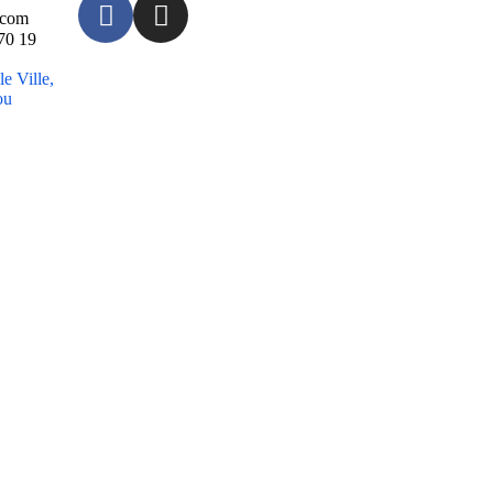
.com
70 19
 Ville,
ou