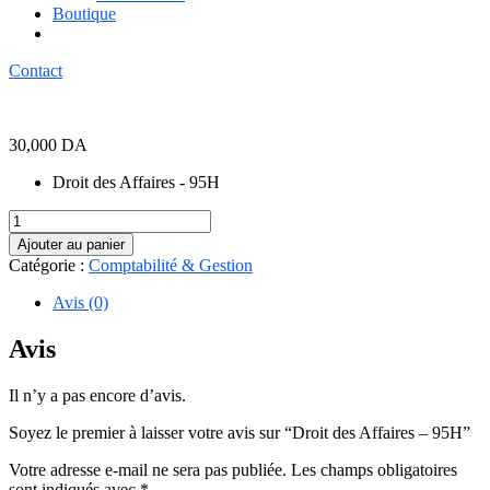
Boutique
Contact
30,000
DA
Droit des Affaires - 95H
quantité
de
Ajouter au panier
Droit
Catégorie :
Comptabilité & Gestion
des
Affaires
Avis (0)
-
95H
Avis
Il n’y a pas encore d’avis.
Soyez le premier à laisser votre avis sur “Droit des Affaires – 95H”
Votre adresse e-mail ne sera pas publiée.
Les champs obligatoires
sont indiqués avec
*